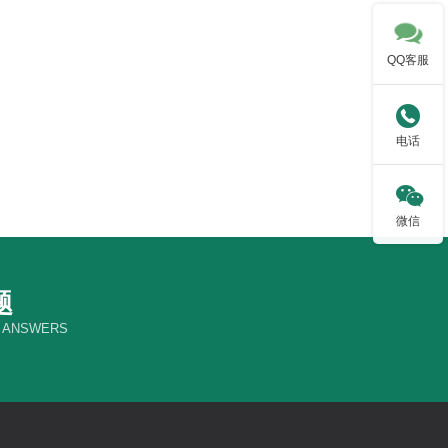

QQ客服

电话

微信
题
& ANSWERS