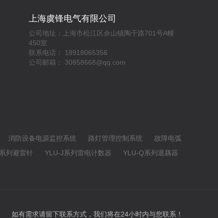
上海虞锋电气有限公司
公司地址：上海市松江区佘山镇陶干路701号A幢
450室
联系电话： 18918065356
公司邮箱： 30858668@qq.com
消防设备电源监控系统
路灯管理控制系统
故障电弧
30系列避雷针
YLU-J系列雷电计数器
YLU-Q系列退藕器
如有需求请留下联系方式，我们将在24小时内与您联系！